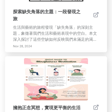
和重要性對任務進行分類，確保你專注於關鍵活
動。3. 時間劃分：為任務分配特定的時間段，以
探索缺失角落的主題：一段發現之
減少干擾並增強專注力。4. 學會說不：通過拒絕
旅
與優先事項不一致的請求來保護你的時間。5. 反
思和調整：定期評估你的生產力，並調整你的策
生活與藝術的旅程發現「缺失角落」的深刻主
略，以改善你的時間管理系統。通過掌握這些技
題，象徵著我們生活和藝術表現中的空白。本文
巧，你可以在工作和個人生活之間實現和諧平
深入探討了這些空缺如何反映我們未滿足的渴望
衡，同時更高效地達到你的目標。探索更多有效
和經歷，鼓勵我們更深入地理解人類情感。了解
Nov 28, 2024
的時間管理實踐，改變你的日常生活。
無缺（無論是在藝術還是個人經歷中）如何作為
成長和自我發現的催化劑。揭示未完成空間的情
感影響、缺陷之美，以及如何接納這些元素能夠
帶來更豐富、更充實的生活。文章還提供了實用
步驟，以識別和解決你的缺失角落，促進個人發
展和療癒之旅。與我們一起慶祝存在的複雜性以
及認識我們空白的轉變力量。探索更多關於與缺
失角落共存以及缺陷在生活和藝術中重要性的內
容。
擁抱正念冥想，實現更平衡的生活