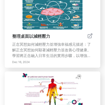
關重要。本文深入探討了常見的家庭壓力源，如
溝通問題、經濟憂慮和時間管理挑戰，提供有效
的解決方案以培養一個充滿關愛的氛圍。了解正
念冥想的強大好處及其如何改變您對壓力的應對
方式。我們提供將正念融入日常生活的技術，並
提供創建寧靜環境的洞見。發現這些實踐如何改
善情緒調節、增強家庭紐帶以及提高整體福祉。
整理桌面以減輕壓力
今天就開始您的寧靜家庭之旅吧！
正念冥想如何減輕壓力並增強幸福感元描述：了
解正念冥想如何顯著減輕壓力並改善心理健康。
學習將正念融入日常生活的實用步驟，以增強專
注力、創造力和整體幸福感。今天就開始你向更
Dec 16, 2024
平靜、更專注生活的旅程吧！---正念冥想是一種
以當下的意識和接納為中心的實踐，已顯示出在
減輕壓力和情緒調節方面的顯著好處。本綜合指
南探討了正念背後的科學，並提供了開始冥想之
旅的實用步驟。從創建一個寧靜的冥想空間到將
正念融入日常任務，了解這種變革性的實踐如何
增強整體心理健康，提高注意力，並培養韌性思