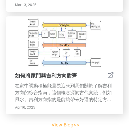
康。了解每個元素——木：象徵著成長和創造
Mar 13, 2025
力，對於培養您的環境至關重要。加入木裝飾和
植物以帶來新鮮感。- 火：代表激情和轉變。使
用紅色和黃色等溫暖顏色來激活您的空間並激發
熱情。- 土：體現穩定和養分。土色調和材料可
以穩固您的家，促進聯繫和安全感。- 金：象徵
清晰和組織。整合金屬元素促進專注和效率，同
時用更柔和的材料保持溫暖。- 水：象徵豐盛和
情感深度。藍色和黑色調，以及水景，可以營造
寧靜的氛圍。掌握氣與增強能量流動理解氣——
生命能量，對於在您的空間中創造和諧至關重
如何將家門與吉利方向對齊
要。通過清除雜物和戰略性地安排環境，您可以
在家中調動積極能量歡迎來到我們關於了解吉利
增強氣流，從而形成一個和諧的家。八卦圖：風
方向的綜合指南，這個概念源於古代實踐，例如
水藍圖利用八卦圖識別您居住空間中的能量流
風水。吉利方向指的是能夠帶來好運的特定方
動。每個部分與財富和人際關係等不同生活方面
位。
相關聯，幫助您創造一個和諧的環境。顏色的力
Apr 16, 2025
量利用色彩心理學來影響您家中的情緒和行為。
根據您家中不同區域的需要調整色彩方案，以優
View Blog>>
化能量流動並增強功能。採用這些風水原則，以