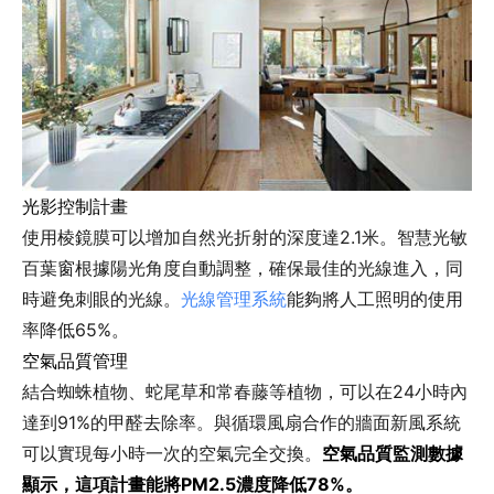
光影控制計畫
使用棱鏡膜可以增加自然光折射的深度達2.1米。智慧光敏
百葉窗根據陽光角度自動調整，確保最佳的光線進入，同
時避免刺眼的光線。
光線管理系統
能夠將人工照明的使用
率降低65%。
空氣品質管理
結合蜘蛛植物、蛇尾草和常春藤等植物，可以在24小時內
達到91%的甲醛去除率。與循環風扇合作的牆面新風系統
可以實現每小時一次的空氣完全交換。
空氣品質監測數據
顯示，這項計畫能將PM2.5濃度降低78%。