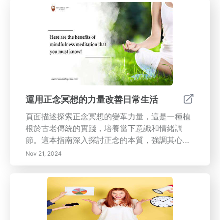
法。了解正念冥想深入了解正念冥想的核心原
則，將注意力集中在當下，以減少壓力並提高心
理健康。探索諸如呼吸意識和正念觀察等技術，
以培養平和與清晰。心理健康的益處揭示正念冥
想如何減少焦慮、抑鬱和慢性疼痛的症狀，促進
情感韌性和對生活挑戰的平衡視角。日常生活中
的實用整合學習簡單的方法，以將正念融入日常
生活，如正念呼吸或將冥想與日常活動結合，利
用各種應用程序和在線資源。克服常見挑戰解決
運用正念冥想的力量改善日常生活
初學正念冥想時面臨的典型障礙，包括注意力集
頁面描述探索正念冥想的變革力量，這是一種植
中困難和對該實踐的誤解，幫助您以同情和耐心
根於古老傳統的實踐，培養當下意識和情緒調
的態度接觸正念。以色彩提升情感意識探索色彩
節。這本指南深入探討正念的本質，強調其心理
在正念和風水中的重要性，特別是紅色的激勵和
和身體益處，包括減輕壓力、改善心理清晰度和
鎮定效果，這可以有效地促進情感意識和社區
Nov 21, 2024
增強幸福感。學習將正念有效融入日常生活的技
感。加入正念運動，今天就改善您的心理清晰度
巧，從簡單的呼吸練習到正念飲食。克服常見誤
和情感健康！擁抱一種不僅僅是技術而是一種生
解，發現如何創建一個專門的冥想空間，以增強
活方式的實踐，促進更健康、更踐行的您。
你的練習。無論你是初學者還是想深化自己的旅
程，這個全面的資源提供切實可行的建議，將正