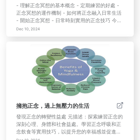
- 理解正念冥想的基本概念 - 定期練習的好處 -
正念冥想的運作機制 - 如何將正念融入日常生活
- 開始正念冥想 - 日常時刻實用的正念技巧 今天
就開始你的正念之旅，發現它對你整體生活品質
Dec 10, 2024
的深遠影響！
擁抱正念，過上無壓力的生活
發現正念的轉變性益處 元描述：探索練習正念的
深刻心理、身體和社會益處。學習正念呼吸和正
念飲食等實用技巧，以提升您的幸福感並促進更
深層的聯繫。 內容概述：深入探討這篇綜合文章