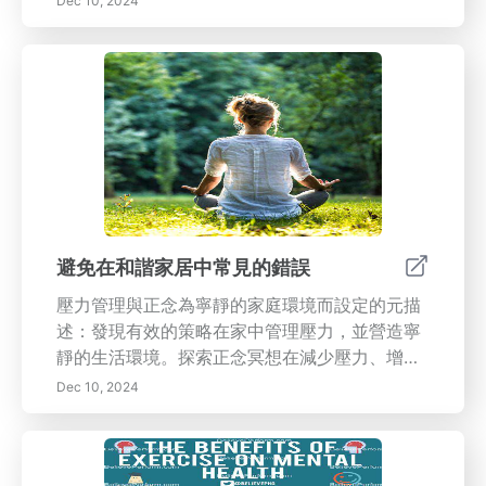
Dec 10, 2024
中正念的眾多益處。揭示正念練習如何顯著緩解
焦慮和抑鬱，促進情緒穩定，並通過減輕壓力來
改善您的身體健康。發現其在通過正念溝通培養
同理心和改善關係中的作用。學習簡單有效的技
巧，如正念呼吸和正念飲食，以將正念融入您的
日常生活中。通過更加專注於當下、減輕壓力和
增強應對挑戰的韌性來改變您的生活。今天加入
正念運動，體驗更平衡、更充實的生活。 關鍵
詞：正念，正念的益處，正念技巧，心理健康，
情緒穩定，身體健康，正念呼吸，正念飲食
避免在和諧家居中常見的錯誤
壓力管理與正念為寧靜的家庭環境而設定的元描
述：發現有效的策略在家中管理壓力，並營造寧
靜的生活環境。探索正念冥想在減少壓力、增強
情感健康和改善家庭動態中的重要性。---歡迎來
Dec 10, 2024
到我們的全面指南，圍繞壓力管理和旨在創造家
庭和諧的正念實踐。壓力可能會顯著影響我們的
福祉和家庭關係，因此了解其影響並主動管理至