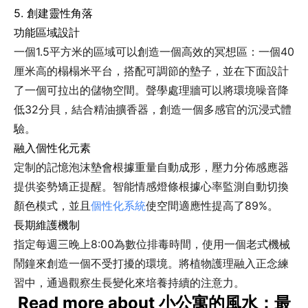
5. 創建靈性角落
功能區域設計
一個1.5平方米的區域可以創造一個高效的冥想區：一個40
厘米高的榻榻米平台，搭配可調節的墊子，並在下面設計
了一個可拉出的儲物空間。聲學處理牆可以將環境噪音降
低32分貝，結合精油擴香器，創造一個多感官的沉浸式體
驗。
融入個性化元素
定制的記憶泡沫墊會根據重量自動成形，壓力分佈感應器
提供姿勢矯正提醒。智能情感燈條根據心率監測自動切換
顏色模式，並且
個性化系統
使空間適應性提高了89%。
長期維護機制
指定每週三晚上8:00為數位排毒時間，使用一個老式機械
鬧鐘來創造一個不受打擾的環境。將植物護理融入正念練
習中，通過觀察生長變化來培養持續的注意力。
Read more about 小公寓的風水：最