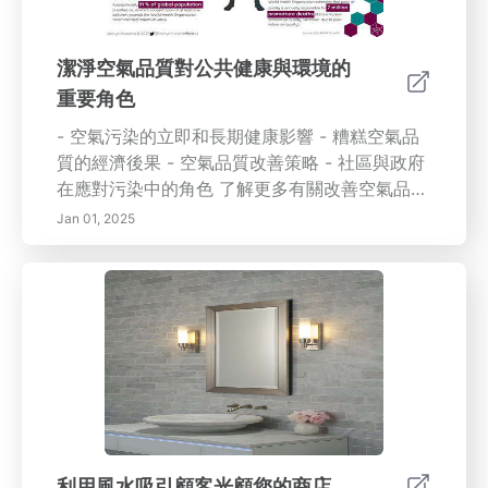
維。探索正念的長期益處、潛在挑戰以及克服這
些挑戰的技巧，確保你踏上自我發現與寧靜的旅
程。無論你是冥想的新手，還是想加深自己的實
潔淨空氣品質對公共健康與環境的
踐，本指南都為你提供在生活各個方面培養正念
重要角色
的必備工具。
- 空氣污染的立即和長期健康影響 - 糟糕空氣品
質的經濟後果 - 空氣品質改善策略 - 社區與政府
在應對污染中的角色 了解更多有關改善空氣品質
和保護公共健康的信息！
Jan 01, 2025
利用風水吸引顧客光顧您的商店