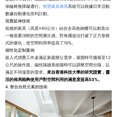
保輪椅無障礙通行。
智慧家具佈局
系統可以根據日常活動
數據自動優化排列計劃。
視覺延伸技術
低矮的家具（高度≤60公分）結合全高收納櫃可以創造出
一種底重頂輕的空間層次感。對角擺放法打破了正方形模
式的僵化，使空間利用率提高了19%。
個性化定制案例
嵌入式摺疊工作桌滿足家庭辦公需求，展開時可擴展至1.2
公尺的操作面。磁性隔牆系統隨時可以調整空間分隔，以
滿足不同場景的需求。
來自香港科技大學的研究證實，靈
活的佈局能夠使用戶對空間利用的滿意度提高53%。
4. 整合自然元素的技術