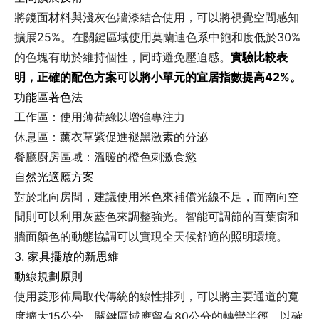
將鏡面材料與淺灰色牆漆結合使用，可以將視覺空間感知
擴展25%。在關鍵區域使用莫蘭迪色系中飽和度低於30%
的色塊有助於維持個性，同時避免壓迫感。
實驗比較表
明，正確的配色方案可以將小單元的宜居指數提高42%。
功能區著色法
工作區：使用薄荷綠以增強專注力
休息區：薰衣草紫促進褪黑激素的分泌
餐廳廚房區域：溫暖的橙色刺激食慾
自然光適應方案
對於北向房間，建議使用米色來補償光線不足，而南向空
間則可以利用灰藍色來調整強光。智能可調節的百葉窗和
牆面顏色的動態協調可以實現全天候舒適的照明環境。
3. 家具擺放的新思維
動線規劃原則
使用菱形佈局取代傳統的線性排列，可以將主要通道的寬
度擴大15公分。關鍵區域應留有80公分的轉彎半徑，以確