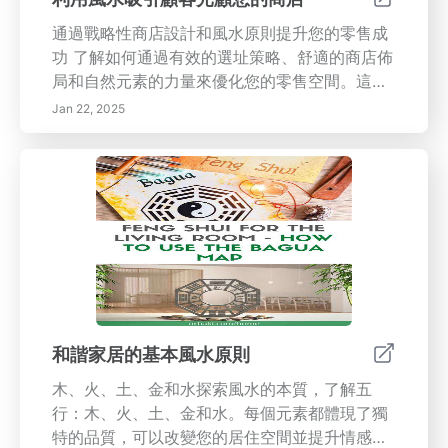
通過戰略性商店設計和風水原則提升您的零售成
功 了解如何通過有效的選址策略、舒適的商店佈
局和自然元素的力量來優化您的零售空間。這個
全面的指南涵蓋了從顏色心理學和產品陳列到能
Jan 22, 2025
夠增強顧客體驗和滿意度的感官參與技術。發現
鏡子和照明在創造宜人氛圍中的重要性，以及可
以提升您品牌形象的風水實用應用。深入體驗芳
香、聲音和視覺展示技術的迷人感官體驗，旨在
吸引顧客並促進持久的忠誠度。轉變您的零售環
境，以有效吸引顧客並最大化銷售潛力。
和諧家居的基本風水原則
木、火、土、金和水探索風水的本質，了解五
行：木、火、土、金和水。每個元素都體現了獨
特的品質，可以改變您的居住空間並提升情感健