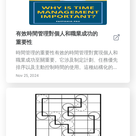
念融入生活，實現持久的個人成長和韌性。
有效時間管理對個人和職業成功的
重要性
時間管理的重要性有效的時間管理對實現個人和
職業成功至關重要。它涉及制定計劃、任務優先
排序以及主動控制時間的使用。這種結構化的方
法不僅提高了生產力，還減少了壓力，幫助你平
Nov 25, 2024
衡生活的各個方面。時間管理的關鍵好處掌握時
間管理可以提高生產力、更好地管理壓力，並改
善工作與生活的平衡。通過組織你的日程安排並
使用艾森豪威爾矩陣等策略設立明確目標，你可
以專注於真正重要的事情，提高決策能力。有效
時間管理策略1. 設定明確目標：利用SMART框架
定義具體、可衡量、可實現、相關和時限目標。
2. 優先處理任務：使用艾森豪威爾矩陣按緊急性