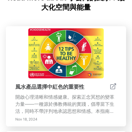
大化空間與能量
風水產品選擇中紅色的重要性
開啟心理清晰和情感健康。探索正念冥想的變革
力量——一種源於佛教傳統的實踐，倡導當下生
活，同時不帶評判地承認思想和情感。本指南全
面探討了正念冥想的基本原則、它對心理健康的
Nov 18, 2024
諸多好處，以及將正念融入日常生活的實際方