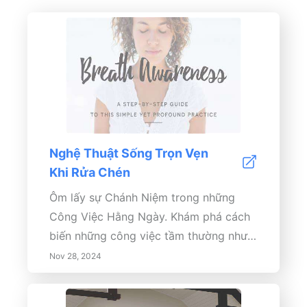
Nghệ Thuật Sống Trọn Vẹn
Khi Rửa Chén
Ôm lấy sự Chánh Niệm trong những
Công Việc Hằng Ngày. Khám phá cách
biến những công việc tầm thường như
rửa chén thành những khoảnh khắc
Nov 28, 2024
chánh niệm và thiền định. Hướng dẫn
này khám phá các nguyên tắc của sự