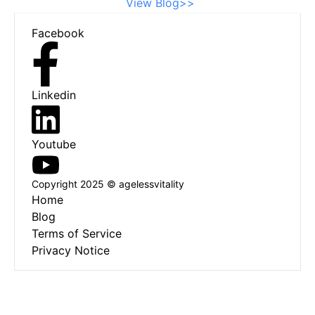
View Blog>>
hoặc gối êm. Điều này không chỉ thêm
Footer
chiều sâu về thẩm mỹ mà còn thúc đẩy
Facebook
sự thư giãn. Sắp xếp cẩn thận các vật
liệu vải có thể nâng cao trải nghiệm xúc
giác và sự tĩnh lặng trong không gian
Linkedin
của bạn. Những suy nghĩ cuối cùng Tạo
ra một phòng khách yên bình không chỉ
là vấn đề thẩm mỹ; nó phản ánh phong
Youtube
cách cá nhân của bạn trong khi thúc
đẩy sự thư giãn. Với bảng màu phù hợp,
Copyright 2025 © agelessvitality
Home
các yếu tố tự nhiên, bố trí đồ nội thất
Blog
có suy nghĩ và những điểm nhấn cá
Terms of Service
nhân, bạn có thể biến không gian sống
Privacy Notice
của mình thành một nơi trú ẩn ấm áp và
mời gọi, được thiết kế để thư giãn và
kết nối với gia đình và bạn bè.